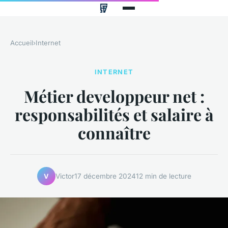
Accueil
›
Internet
INTERNET
Métier developpeur net :
responsabilités et salaire à
connaître
Victor
17 décembre 2024
12 min de lecture
V